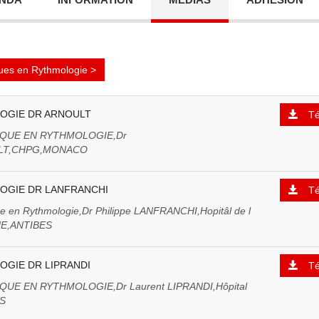
ues en Rythmologie >
OGIE DR ARNOULT
Té
IQUE EN RYTHMOLOGIE,Dr
LT,CHPG,MONACO
OGIE DR LANFRANCHI
Té
ue en Rythmologie,Dr Philippe LANFRANCHI,Hopitâl de l
E,ANTIBES
GIE DR LIPRANDI
Té
QUE EN RYTHMOLOGIE,Dr Laurent LIPRANDI,Hôpital
S