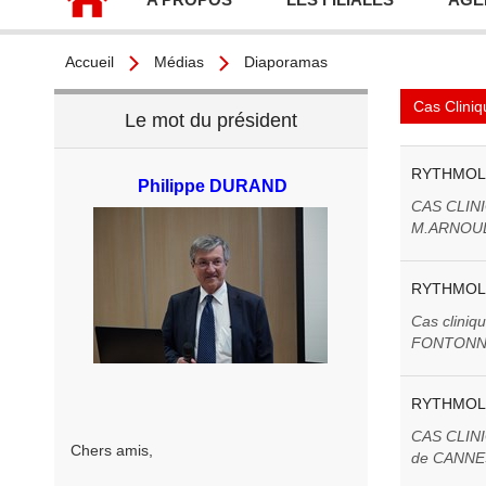
Accueil
Médias
Diaporamas
Cas Cliniq
Le mot du président
RYTHMOL
Philippe DURAND
CAS CLIN
M.ARNOU
RYTHMOL
Cas cliniq
FONTONN
RYTHMOLO
CAS CLINI
Chers amis,
de CANNE