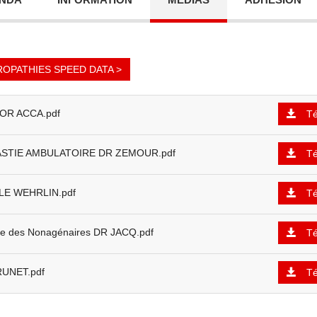
OPATHIES SPEED DATA >
OR ACCA.pdf
Té
STIE AMBULATOIRE DR ZEMOUR.pdf
Té
LE WEHRLIN.pdf
Té
ie des Nonagénaires DR JACQ.pdf
Té
RUNET.pdf
Té